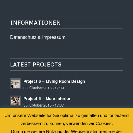
INFORMATIONEN
Datenschutz & Impressum
LATEST PROJECTS
Project 6 – Living Room Design
30. Oktober 2015 - 17:09
Project 5 – More Interior
30. Oktober 2015 - 17:07
Project 4 – Office Tower
Um unsere Webseite für Sie optimal zu gestalten und fortlaufend
21. Oktober 2015 - 15:47
verbessern zu können, verwenden wir Cookies.
Durch die weitere Nutzung der Webseite stimmen Sie der