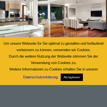
Um unsere Webseite für Sie optimal zu gestalten und fortlaufend
verbessern zu können, verwenden wir Cookies.
Durch die weitere Nutzung der Webseite stimmen Sie der
Verwendung von Cookies zu.
Weitere Informationen zu Cookies erhalten Sie in unserer
Furniture Selection
Datenschutzerklärung
.
Akzeptieren
Lorem ipsum dolor sit amet, consectetuer adipiscing
elit. Aenean commodo ligula eget dolor. Aenean
massa. Cum sociis natoque penatibus et magnis dis