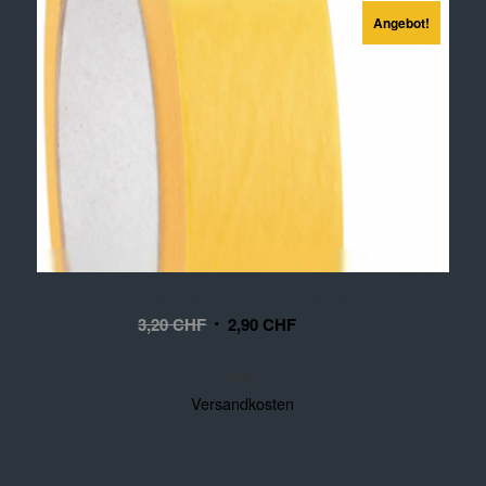
Angebot!
Goldband Abdeckband 25mm x 50m
3,20
CHF
2,90
CHF
zzgl.
Versandkosten